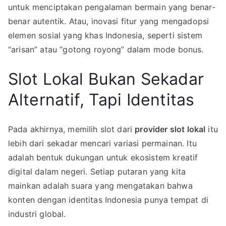
untuk menciptakan pengalaman bermain yang benar-
benar autentik. Atau, inovasi fitur yang mengadopsi
elemen sosial yang khas Indonesia, seperti sistem
“arisan” atau “gotong royong” dalam mode bonus.
Slot Lokal Bukan Sekadar
Alternatif, Tapi Identitas
Pada akhirnya, memilih slot dari
provider slot lokal
itu
lebih dari sekadar mencari variasi permainan. Itu
adalah bentuk dukungan untuk ekosistem kreatif
digital dalam negeri. Setiap putaran yang kita
mainkan adalah suara yang mengatakan bahwa
konten dengan identitas Indonesia punya tempat di
industri global.