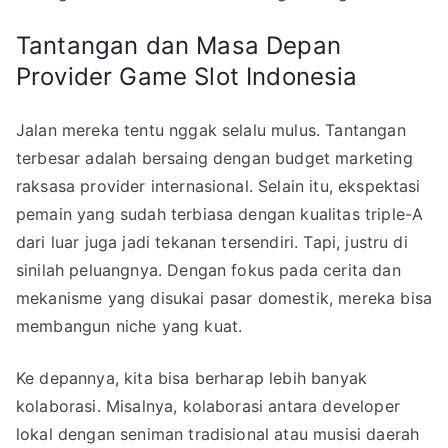
Tantangan dan Masa Depan
Provider Game Slot Indonesia
Jalan mereka tentu nggak selalu mulus. Tantangan
terbesar adalah bersaing dengan budget marketing
raksasa provider internasional. Selain itu, ekspektasi
pemain yang sudah terbiasa dengan kualitas triple-A
dari luar juga jadi tekanan tersendiri. Tapi, justru di
sinilah peluangnya. Dengan fokus pada cerita dan
mekanisme yang disukai pasar domestik, mereka bisa
membangun niche yang kuat.
Ke depannya, kita bisa berharap lebih banyak
kolaborasi. Misalnya, kolaborasi antara developer
lokal dengan seniman tradisional atau musisi daerah