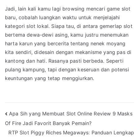
Jadi, lain kali kamu lagi browsing mencari game slot
baru, cobalah luangkan waktu untuk menjelajahi
kategori slot lokal. Siapa tau, di antara gemerlap slot
bertema dewa-dewi asing, kamu justru menemukan
harta karun yang bercerita tentang nenek moyang
kita sendiri, didesain dengan mekanisme yang pas di
kantong dan hati. Rasanya pasti berbeda. Seperti
pulang kampung, tapi dengan keseruan dan potensi
keuntungan yang tetap menggiurkan.
Post
Apa Sih yang Membuat Slot Online Review 9 Masks
Of Fire Jadi Favorit Banyak Pemain?
navigation
RTP Slot Piggy Riches Megaways: Panduan Lengkap