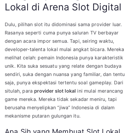
Lokal di Arena Slot Digital
Dulu, pilihan slot itu didominasi sama provider luar.
Rasanya seperti cuma punya saluran TV berbayar
dengan acara impor semua. Tapi, seiring waktu,
developer-talenta lokal mulai angkat bicara. Mereka
melihat celah: pemain Indonesia punya karakteristik
unik. Kita suka sesuatu yang relate dengan budaya
sendiri, suka dengan nuansa yang familiar, dan tentu
saja, punya ekspektasi tertentu soal gameplay. Dari
situlah, para
provider slot lokal
ini mulai merancang
game mereka. Mereka tidak sekadar meniru, tapi
berusaha menyelipkan “jiwa” Indonesia di dalam
mekanisme putaran gulungan itu.
Apa Sih yang Membuat Slot Lokal