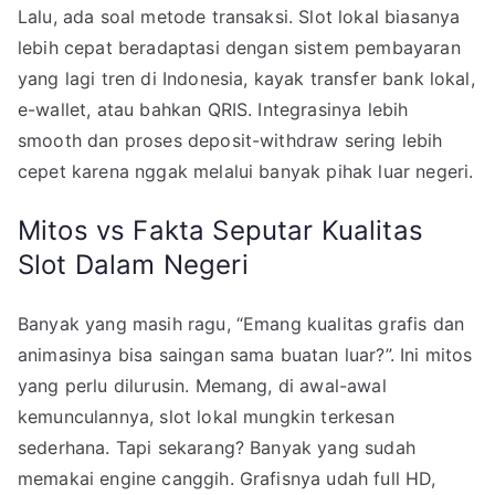
Lalu, ada soal metode transaksi. Slot lokal biasanya
lebih cepat beradaptasi dengan sistem pembayaran
yang lagi tren di Indonesia, kayak transfer bank lokal,
e-wallet, atau bahkan QRIS. Integrasinya lebih
smooth dan proses deposit-withdraw sering lebih
cepet karena nggak melalui banyak pihak luar negeri.
Mitos vs Fakta Seputar Kualitas
Slot Dalam Negeri
Banyak yang masih ragu, “Emang kualitas grafis dan
animasinya bisa saingan sama buatan luar?”. Ini mitos
yang perlu dilurusin. Memang, di awal-awal
kemunculannya, slot lokal mungkin terkesan
sederhana. Tapi sekarang? Banyak yang sudah
memakai engine canggih. Grafisnya udah full HD,