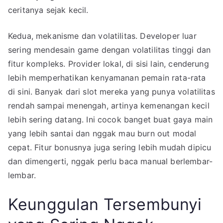
ceritanya sejak kecil.
Kedua, mekanisme dan volatilitas. Developer luar
sering mendesain game dengan volatilitas tinggi dan
fitur kompleks. Provider lokal, di sisi lain, cenderung
lebih memperhatikan kenyamanan pemain rata-rata
di sini. Banyak dari slot mereka yang punya volatilitas
rendah sampai menengah, artinya kemenangan kecil
lebih sering datang. Ini cocok banget buat gaya main
yang lebih santai dan nggak mau burn out modal
cepat. Fitur bonusnya juga sering lebih mudah dipicu
dan dimengerti, nggak perlu baca manual berlembar-
lembar.
Keunggulan Tersembunyi