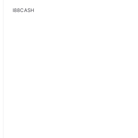
I88CASH