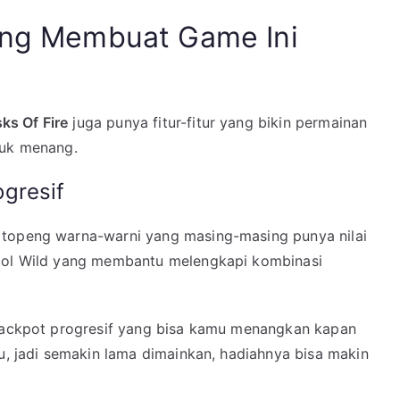
yang Membuat Game Ini
ks Of Fire
juga punya fitur-fitur yang bikin permainan
tuk menang.
gresif
 topeng warna-warni yang masing-masing punya nilai
mbol Wild yang membantu melengkapi kombinasi
 jackpot progresif yang bisa kamu menangkan kapan
tu, jadi semakin lama dimainkan, hadiahnya bisa makin