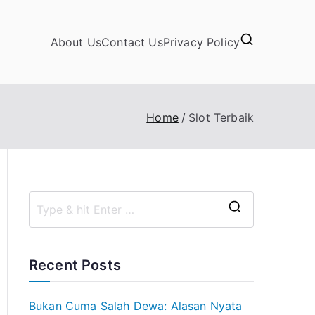
About Us
Contact Us
Privacy Policy
Home
Slot Terbaik
S
e
a
Recent Posts
r
c
Bukan Cuma Salah Dewa: Alasan Nyata