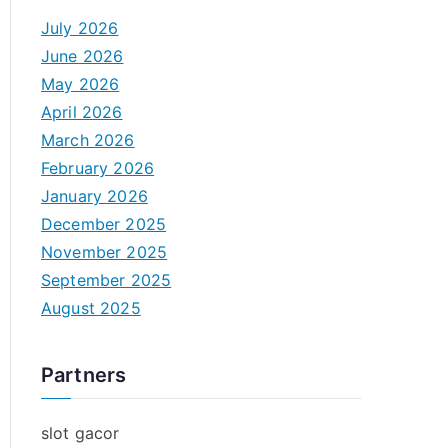
July 2026
June 2026
May 2026
April 2026
March 2026
February 2026
January 2026
December 2025
November 2025
September 2025
August 2025
Partners
slot gacor