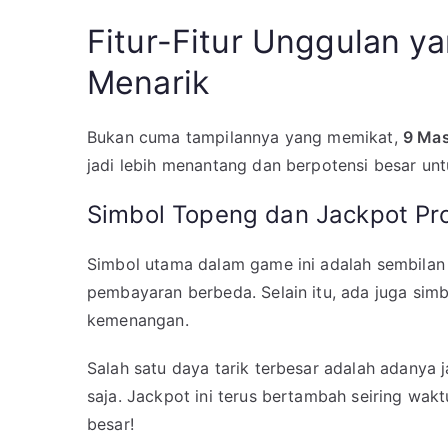
Fitur-Fitur Unggulan 
Menarik
Bukan cuma tampilannya yang memikat,
9 Mas
jadi lebih menantang dan berpotensi besar un
Simbol Topeng dan Jackpot Pro
Simbol utama dalam game ini adalah sembilan
pembayaran berbeda. Selain itu, ada juga si
kemenangan.
Salah satu daya tarik terbesar adalah adanya
saja. Jackpot ini terus bertambah seiring wak
besar!