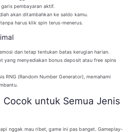
 garis pembayaran aktif.
diah akan ditambahkan ke saldo kamu.
 tanpa harus klik spin terus-menerus.
imal
mosi dan tetap tentukan batas kerugian harian.
lot yang menyediakan bonus deposit atau free spins
sis RNG (Random Number Generator), memahami
embantu.
e Cocok untuk Semua Jenis
api nggak mau ribet, game ini pas banget. Gameplay-