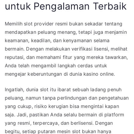
untuk Pengalaman Terbaik
Memilih slot provider resmi bukan sekadar tentang
mendapatkan peluang menang, tetapi juga menjamin
keamanan, keadilan, dan kenyamanan selama
bermain. Dengan melakukan verifikasi lisensi, melihat
reputasi, dan memahami fitur yang mereka tawarkan,
Anda telah mengambil langkah cerdas untuk
mengejar keberuntungan di dunia kasino online.
Ingatlah, dunia slot itu ibarat sebuah ladang penuh
peluang, namun tanpa perlindungan dan pengetahuan
yang cukup, risiko kerugian bisa mengintai kapan
saja. Jadi, pastikan Anda selalu bermain di platform
yang resmi, terpercaya, dan berlisensi. Dengan
begitu, setiap putaran mesin slot bukan hanya