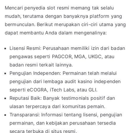
Mencari penyedia slot resmi memang tak selalu
mudah, terutama dengan banyaknya platform yang
bermunculan. Berikut merupakan ciri-ciri utama yang
dapat membantu Anda dalam mengenalinya:
Lisensi Resmi: Perusahaan memiliki izin dari badan
pengawas seperti PAGCOR, MGA, UKGC, atau
badan resmi terkait lainnya.
Pengujian Independen: Permainan telah melalui
pengujian dari lembaga audit kasino independen
seperti eCOGRA, iTech Labs, atau GLI.
Reputasi Baik: Banyak testimonials positif dan
ulasan terpercaya dari komunitas pemain.
Transparansi: Informasi tentang lisensi, pengujian
permainan, dan kebijakan perusahaan tersedia
secara terbuka di situs resmi.