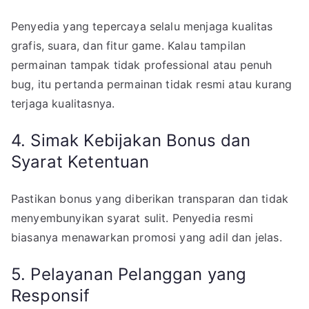
Penyedia yang tepercaya selalu menjaga kualitas
grafis, suara, dan fitur game. Kalau tampilan
permainan tampak tidak professional atau penuh
bug, itu pertanda permainan tidak resmi atau kurang
terjaga kualitasnya.
4. Simak Kebijakan Bonus dan
Syarat Ketentuan
Pastikan bonus yang diberikan transparan dan tidak
menyembunyikan syarat sulit. Penyedia resmi
biasanya menawarkan promosi yang adil dan jelas.
5. Pelayanan Pelanggan yang
Responsif