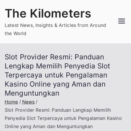
Skip
The Kilometers
to
content
Latest News, Insights & Articles from Around
the World
Slot Provider Resmi: Panduan
Lengkap Memilih Penyedia Slot
Terpercaya untuk Pengalaman
Kasino Online yang Aman dan
Menguntungkan
Home
News
Slot Provider Resmi: Panduan Lengkap Memilih
Penyedia Slot Terpercaya untuk Pengalaman Kasino
Online yang Aman dan Menguntungkan