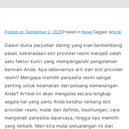
Posted on
September 2, 2025
Posted in
News
Tagged
Article
Dalam dunia perjudian daring yang kian berkembang
pesat, keberadaan slot provider resmi menjadi salah
satu faktor kunci yang mempengaruhi pengalaman
bermain Anda. Apa sebenarnya arti dari slot provider
resmi? Mengapa memilih penyedia resmi sangat
penting untuk keamanan dan peluang kemenangan
Anda? Artikel ini akan mengulas secara lengkap
segala hal yang perlu Anda ketahui tentang slot
provider resmi, mulai dari definisi, keuntungan, cara
mengenali penyedia tepercaya, hingga tips memilih
yang terbaik. Mari kita mulai petualangan ini dan