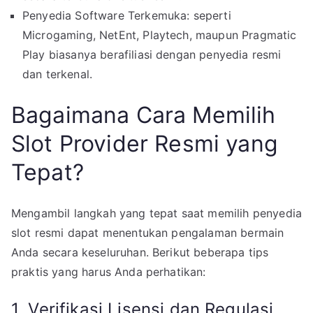
Penyedia Software Terkemuka: seperti
Microgaming, NetEnt, Playtech, maupun Pragmatic
Play biasanya berafiliasi dengan penyedia resmi
dan terkenal.
Bagaimana Cara Memilih
Slot Provider Resmi yang
Tepat?
Mengambil langkah yang tepat saat memilih penyedia
slot resmi dapat menentukan pengalaman bermain
Anda secara keseluruhan. Berikut beberapa tips
praktis yang harus Anda perhatikan:
1. Verifikasi Lisensi dan Regulasi