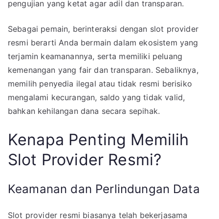
pengujian yang ketat agar adil dan transparan.
Sebagai pemain, berinteraksi dengan slot provider
resmi berarti Anda bermain dalam ekosistem yang
terjamin keamanannya, serta memiliki peluang
kemenangan yang fair dan transparan. Sebaliknya,
memilih penyedia ilegal atau tidak resmi berisiko
mengalami kecurangan, saldo yang tidak valid,
bahkan kehilangan dana secara sepihak.
Kenapa Penting Memilih
Slot Provider Resmi?
Keamanan dan Perlindungan Data
Slot provider resmi biasanya telah bekerjasama