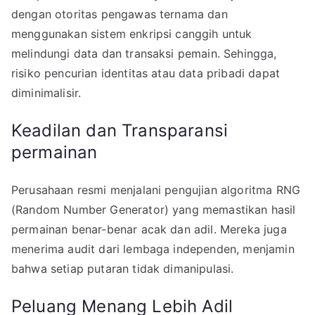
dengan otoritas pengawas ternama dan
menggunakan sistem enkripsi canggih untuk
melindungi data dan transaksi pemain. Sehingga,
risiko pencurian identitas atau data pribadi dapat
diminimalisir.
Keadilan dan Transparansi
permainan
Perusahaan resmi menjalani pengujian algoritma RNG
(Random Number Generator) yang memastikan hasil
permainan benar-benar acak dan adil. Mereka juga
menerima audit dari lembaga independen, menjamin
bahwa setiap putaran tidak dimanipulasi.
Peluang Menang Lebih Adil