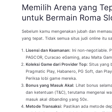
Memilih Arena yang Tep
untuk Bermain Roma Sl
Sebelum kamu mengenakan jubah dan memasuki 
yang tepat. Tidak semua situs judi online itu s
Lisensi dan Keamanan:
Ini non-negotiable. Pa
PAGCOR, Curacao eGaming, atau Malta Gamin
Koleksi Game dari Provider Top:
Situs yang 
Pragmatic Play, Habanero, PG Soft, dan Pla
Periksa lobi game mereka.
Bonus yang Masuk Akal:
Lihat bonus selama
dan ketentuan (T&C), terutama mengenai wa
masuk akal dibanding yang 50x.
Metode Transaksi:
Pastikan ada metode dep