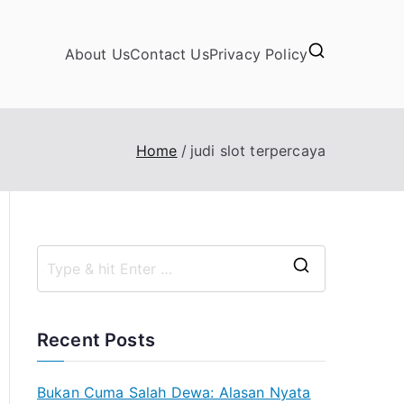
About Us
Contact Us
Privacy Policy
Home
judi slot terpercaya
S
e
a
Recent Posts
r
c
Bukan Cuma Salah Dewa: Alasan Nyata