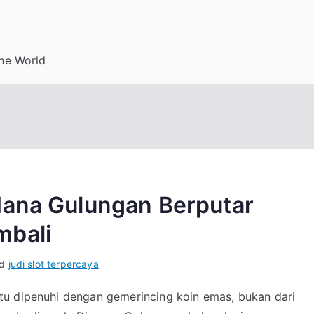
the World
Mana Gulungan Berputar
mbali
ed
judi slot terpercaya
tu dipenuhi dengan gemerincing koin emas, bukan dari