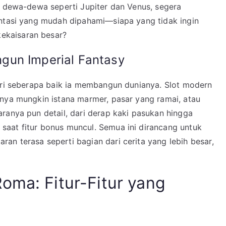
, dewa-dewa seperti Jupiter dan Venus, segera
antasi yang mudah dipahami—siapa yang tidak ingin
ekaisaran besar?
gun Imperial Fantasy
dari seberapa baik ia membangun dunianya. Slot modern
gnya mungkin istana marmer, pasar yang ramai, atau
ranya pun detail, dari derap kaki pasukan hingga
aat fitur bonus muncul. Semua ini dirancang untuk
n terasa seperti bagian dari cerita yang lebih besar,
oma: Fitur-Fitur yang