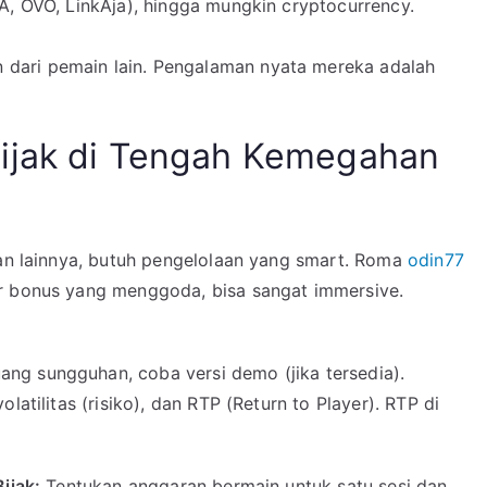
NA, OVO, LinkAja), hingga mungkin cryptocurrency.
 dari pemain lain. Pengalaman nyata mereka adalah
ijak di Tengah Kemegahan
ran lainnya, butuh pengelolaan yang smart. Roma
odin77
r bonus yang menggoda, bisa sangat immersive.
ng sungguhan, coba versi demo (jika tersedia).
latilitas (risiko), dan RTP (Return to Player). RTP di
ijak:
Tentukan anggaran bermain untuk satu sesi dan