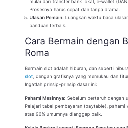
mulai dari transfer bank lokal, e-wallet (DA
Prosesnya harus cepat dan tanpa drama.
Ulasan Pemain:
Luangkan waktu baca ulasan
panduan terbaik.
Cara Bermain dengan B
Roma
Bermain slot adalah hiburan, dan seperti hibu
slot
, dengan grafisnya yang memukau dan fitu
Ingatlah prinsip-prinsip dasar ini:
Pahami Mesinnya:
Sebelum bertaruh dengan ua
Pelajari tabel pembayaran (paytable), pahami vo
atas 96% umumnya dianggap baik.
Kelola Bankroll seperti Seorang Senator yang B