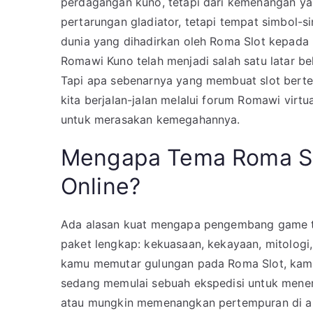
perdagangan kuno, tetapi dari kemenangan ya
pertarungan gladiator, tetapi tempat simbol-s
dunia yang dihadirkan oleh Roma Slot kepada 
Romawi Kuno telah menjadi salah satu latar bela
Tapi apa sebenarnya yang membuat slot berte
kita berjalan-jalan melalui forum Romawi virtua
untuk merasakan kemegahannya.
Mengapa Tema Roma Sel
Online?
Ada alasan kuat mengapa pengembang game t
paket lengkap: kekuasaan, kekayaan, mitologi
kamu memutar gulungan pada Roma Slot, kam
sedang memulai sebuah ekspedisi untuk men
atau mungkin memenangkan pertempuran di are