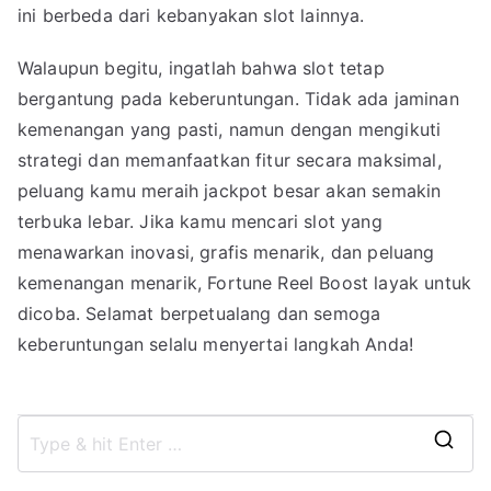
ini berbeda dari kebanyakan slot lainnya.
Walaupun begitu, ingatlah bahwa slot tetap
bergantung pada keberuntungan. Tidak ada jaminan
kemenangan yang pasti, namun dengan mengikuti
strategi dan memanfaatkan fitur secara maksimal,
peluang kamu meraih jackpot besar akan semakin
terbuka lebar. Jika kamu mencari slot yang
menawarkan inovasi, grafis menarik, dan peluang
kemenangan menarik, Fortune Reel Boost layak untuk
dicoba. Selamat berpetualang dan semoga
keberuntungan selalu menyertai langkah Anda!
S
e