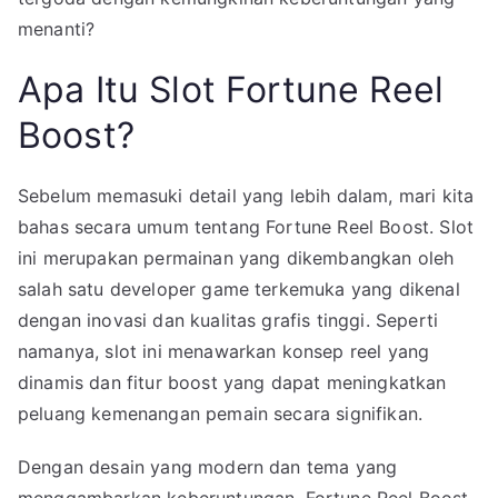
menanti?
Apa Itu Slot Fortune Reel
Boost?
Sebelum memasuki detail yang lebih dalam, mari kita
bahas secara umum tentang Fortune Reel Boost. Slot
ini merupakan permainan yang dikembangkan oleh
salah satu developer game terkemuka yang dikenal
dengan inovasi dan kualitas grafis tinggi. Seperti
namanya, slot ini menawarkan konsep reel yang
dinamis dan fitur boost yang dapat meningkatkan
peluang kemenangan pemain secara signifikan.
Dengan desain yang modern dan tema yang