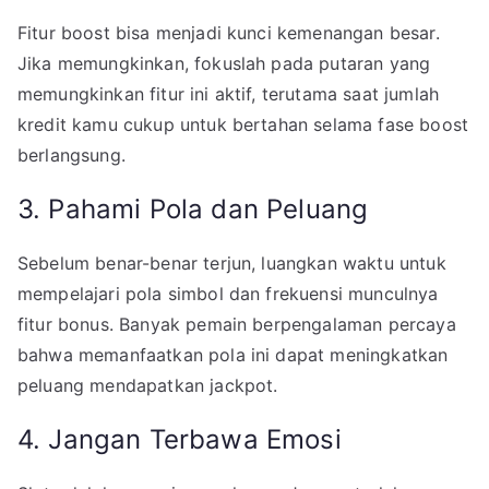
Fitur boost bisa menjadi kunci kemenangan besar.
Jika memungkinkan, fokuslah pada putaran yang
memungkinkan fitur ini aktif, terutama saat jumlah
kredit kamu cukup untuk bertahan selama fase boost
berlangsung.
3. Pahami Pola dan Peluang
Sebelum benar-benar terjun, luangkan waktu untuk
mempelajari pola simbol dan frekuensi munculnya
fitur bonus. Banyak pemain berpengalaman percaya
bahwa memanfaatkan pola ini dapat meningkatkan
peluang mendapatkan jackpot.
4. Jangan Terbawa Emosi