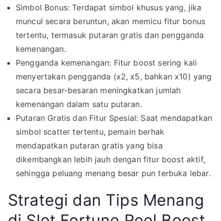
Simbol Bonus: Terdapat simbol khusus yang, jika
muncul secara beruntun, akan memicu fitur bonus
tertentu, termasuk putaran gratis dan pengganda
kemenangan.
Pengganda kemenangan: Fitur boost sering kali
menyertakan pengganda (x2, x5, bahkan x10) yang
secara besar-besaran meningkatkan jumlah
kemenangan dalam satu putaran.
Putaran Gratis dan Fitur Spesial: Saat mendapatkan
simbol scatter tertentu, pemain berhak
mendapatkan putaran gratis yang bisa
dikembangkan lebih jauh dengan fitur boost aktif,
sehingga peluang menang besar pun terbuka lebar.
Strategi dan Tips Menang
di Slot Fortune Reel Boost