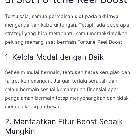
Tentu saja, semua permainan slot pada akhirnya
mengandalkan keberuntungan. Tetapi, ada beberapa
strategi yang bisa membantu kamu memaksimalkan
peluang menang saat bermain Fortune Reel Boost.
1. Kelola Modal dengan Baik
Sebelum mulai bermain, tentukan batas kerugian dan
target kemenangan. Jangan terlalu serakah dan
selalu bermain sesuai kemampuan finansial agar
pengalaman bermain tetap menyenangkan dan tidak
memicu kerugian besar.
2. Manfaatkan Fitur Boost Sebaik
Mungkin