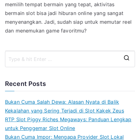
memilih tempat bermain yang tepat, aktivitas
bermain slot bisa jadi hiburan online yang sangat
menyenangkan. Jadi, sudah siap untuk memutar reel
dan menemukan game favoritmu?
S
e
a
Recent Posts
r
c
Bukan Cuma Salah Dewa: Alasan Nyata di Balik
h
Kekalahan yang Sering Terjadi di Slot Kakek Zeus
f
RTP Slot Piggy Riches Megaways: Panduan Lengkap
o
untuk Penggemar Slot Online
r
Bukan Cuma Impor: Mengapa Provider Slot Lokal