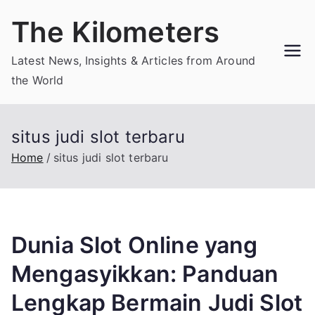
Skip
The Kilometers
to
content
Latest News, Insights & Articles from Around
the World
situs judi slot terbaru
Home
situs judi slot terbaru
Dunia Slot Online yang
Mengasyikkan: Panduan
Lengkap Bermain Judi Slot