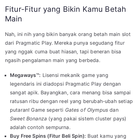
Fitur-Fitur yang Bikin Kamu Betah
Main
Nah, ini nih yang bikin banyak orang betah main slot
dari Pragmatic Play. Mereka punya segudang fitur
yang nggak cuma buat hiasan, tapi beneran bisa
ngasih pengalaman main yang berbeda.
Megaways™:
Lisensi mekanik game yang
legendaris ini diadopsi Pragmatic Play dengan
sangat apik. Bayangkan, cara menang bisa sampai
ratusan ribu dengan reel yang berubah-ubah setiap
putaran! Game seperti
Gates of Olympus
dan
Sweet Bonanza
(yang pakai sistem cluster pays)
adalah contoh sempurna.
Buy Free Spins (Fitur Beli Spin):
Buat kamu yang