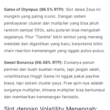
Gates of Olympus (98.5% RTP):
Slot dewa Zeus ini
mungkin yang paling iconic. Dengan sistem
pembayaran cluster dan multiplier yang bisa jatuh
random sampai 500x, satu putaran bisa mengubah
segalanya. Fitur "Tumble" bikin simbol yang menang
meledak dan digantikan yang baru, berpotensi bikin
chain reaction kemenangan yang nggak putus-putus.
Sweet Bonanza (96.48% RTP):
Dunianya penuh
permen dan buah-buahan manis, tapi jangan salah,
volatilitasnya tinggi! Game ini nggak pakai payline
biasa, tapi sistem cluster pays. Free spin-nya adalah
surganya multiplier, dimana multiplier bisa berkumpul
dan memberikan kemenangan fantastis.
Slot dengan Volatility Menengah: