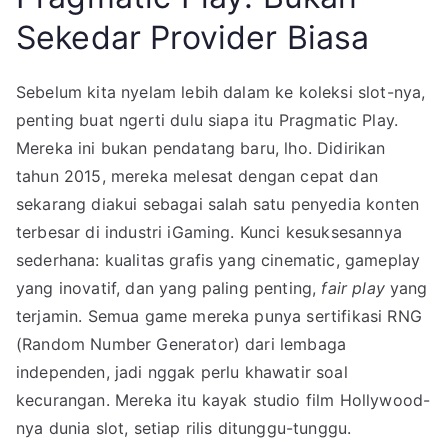
Sekedar Provider Biasa
Sebelum kita nyelam lebih dalam ke koleksi slot-nya,
penting buat ngerti dulu siapa itu Pragmatic Play.
Mereka ini bukan pendatang baru, lho. Didirikan
tahun 2015, mereka melesat dengan cepat dan
sekarang diakui sebagai salah satu penyedia konten
terbesar di industri iGaming. Kunci kesuksesannya
sederhana: kualitas grafis yang cinematic, gameplay
yang inovatif, dan yang paling penting,
fair play
yang
terjamin. Semua game mereka punya sertifikasi RNG
(Random Number Generator) dari lembaga
independen, jadi nggak perlu khawatir soal
kecurangan. Mereka itu kayak studio film Hollywood-
nya dunia slot, setiap rilis ditunggu-tunggu.