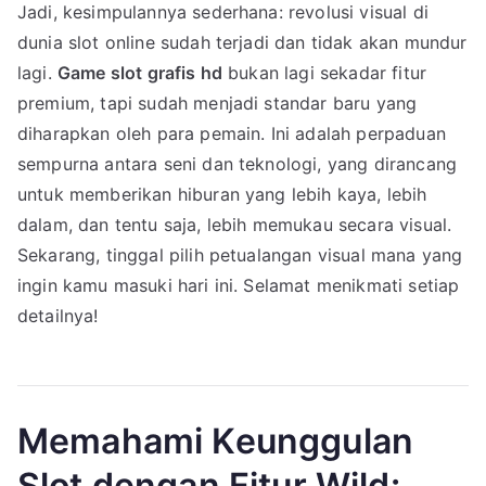
Jadi, kesimpulannya sederhana: revolusi visual di
dunia slot online sudah terjadi dan tidak akan mundur
lagi.
Game slot grafis hd
bukan lagi sekadar fitur
premium, tapi sudah menjadi standar baru yang
diharapkan oleh para pemain. Ini adalah perpaduan
sempurna antara seni dan teknologi, yang dirancang
untuk memberikan hiburan yang lebih kaya, lebih
dalam, dan tentu saja, lebih memukau secara visual.
Sekarang, tinggal pilih petualangan visual mana yang
ingin kamu masuki hari ini. Selamat menikmati setiap
detailnya!
Memahami Keunggulan
Slot dengan Fitur Wild: