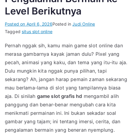
Level Berikutnya
Posted on
April 6, 2026
Posted in
Judi Online
Tagged
situs slot online
Pernah nggak sih, kamu main game slot online dan
merasa gambarnya kayak jaman dulu? Pixel yang
pecah, animasi yang kaku, dan tema yang itu-itu aja.
Dulu mungkin kita nggak punya pilihan, tapi
sekarang? Ah, jangan harap pemain zaman sekarang
mau berlama-lama di slot yang tampilannya biasa
aja. Di sinilah
game slot grafis hd
mengambil alih
panggung dan benar-benar mengubah cara kita
menikmati permainan ini. Ini bukan sekadar soal
gambar yang tajam; ini tentang imersi, cerita, dan
pengalaman bermain yang beneran nyemplung.