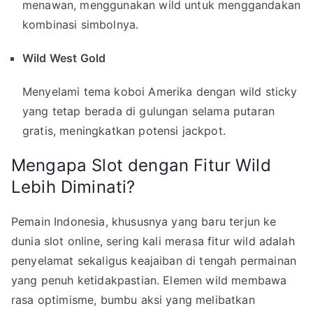
menawan, menggunakan wild untuk menggandakan
kombinasi simbolnya.
Wild West Gold
Menyelami tema koboi Amerika dengan wild sticky
yang tetap berada di gulungan selama putaran
gratis, meningkatkan potensi jackpot.
Mengapa Slot dengan Fitur Wild
Lebih Diminati?
Pemain Indonesia, khususnya yang baru terjun ke
dunia slot online, sering kali merasa fitur wild adalah
penyelamat sekaligus keajaiban di tengah permainan
yang penuh ketidakpastian. Elemen wild membawa
rasa optimisme, bumbu aksi yang melibatkan