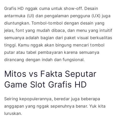
Grafis HD nggak cuma untuk show-off. Desain
antarmuka (UI) dan pengalaman pengguna (UX) juga
diuntungkan. Tombol-tombol dengan desain yang
jelas, font yang mudah dibaca, dan menu yang intuitif
semuanya adalah bagian dari paket visual berkualitas
tinggi. Kamu nggak akan bingung mencari tombol
putar atau tabel pembayaran karena semuanya
dirancang dengan indah dan fungsional.
Mitos vs Fakta Seputar
Game Slot Grafis HD
Seiring kepopulerannya, beredar juga beberapa
anggapan yang nggak sepenuhnya benar. Yuk kita
luruskan.