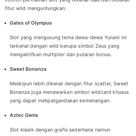
fitur wild menguntungkan:
Gates of Olympus
Slot yang mengusung tema dewa-dewa Yunani ini
terkenal dengan wild berupa simbol Zeus yang
mengaktifkan multiplier dan putaran bonus.
Sweet Bonanza
Meskipun lebih dikenal dengan fitur scatter, Sweet
Bonanza juga menawarkan simbol wildcard khusus
yang dapat melipatgandakan kemenangan.
Aztec Gems
Slot klasik dengan grafis sederhana namun