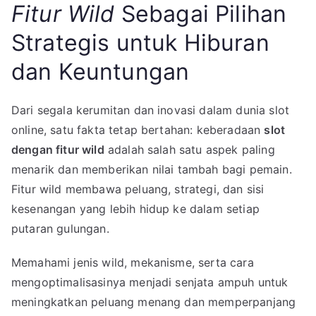
Fitur Wild
Sebagai Pilihan
Strategis untuk Hiburan
dan Keuntungan
Dari segala kerumitan dan inovasi dalam dunia slot
online, satu fakta tetap bertahan: keberadaan
slot
dengan fitur wild
adalah salah satu aspek paling
menarik dan memberikan nilai tambah bagi pemain.
Fitur wild membawa peluang, strategi, dan sisi
kesenangan yang lebih hidup ke dalam setiap
putaran gulungan.
Memahami jenis wild, mekanisme, serta cara
mengoptimalisasinya menjadi senjata ampuh untuk
meningkatkan peluang menang dan memperpanjang