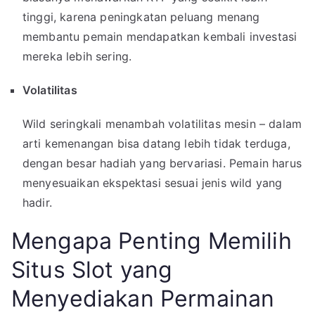
tinggi, karena peningkatan peluang menang
membantu pemain mendapatkan kembali investasi
mereka lebih sering.
Volatilitas
Wild seringkali menambah volatilitas mesin – dalam
arti kemenangan bisa datang lebih tidak terduga,
dengan besar hadiah yang bervariasi. Pemain harus
menyesuaikan ekspektasi sesuai jenis wild yang
hadir.
Mengapa Penting Memilih
Situs Slot yang
Menyediakan Permainan