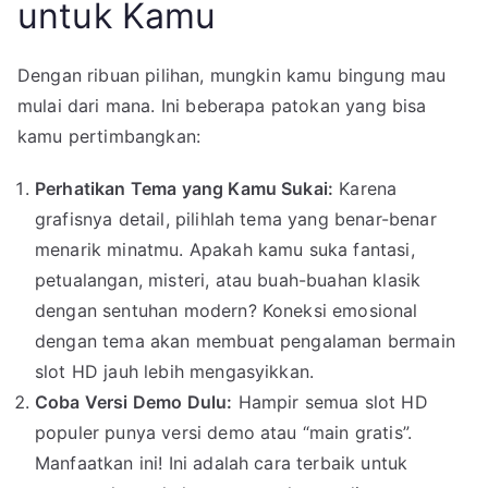
untuk Kamu
Dengan ribuan pilihan, mungkin kamu bingung mau
mulai dari mana. Ini beberapa patokan yang bisa
kamu pertimbangkan:
Perhatikan Tema yang Kamu Sukai:
Karena
grafisnya detail, pilihlah tema yang benar-benar
menarik minatmu. Apakah kamu suka fantasi,
petualangan, misteri, atau buah-buahan klasik
dengan sentuhan modern? Koneksi emosional
dengan tema akan membuat pengalaman bermain
slot HD jauh lebih mengasyikkan.
Coba Versi Demo Dulu:
Hampir semua slot HD
populer punya versi demo atau “main gratis”.
Manfaatkan ini! Ini adalah cara terbaik untuk