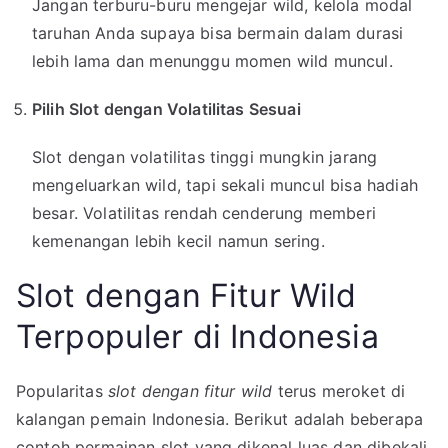
Jangan terburu-buru mengejar wild, kelola modal
taruhan Anda supaya bisa bermain dalam durasi
lebih lama dan menunggu momen wild muncul.
Pilih Slot dengan Volatilitas Sesuai
Slot dengan volatilitas tinggi mungkin jarang
mengeluarkan wild, tapi sekali muncul bisa hadiah
besar. Volatilitas rendah cenderung memberi
kemenangan lebih kecil namun sering.
Slot dengan Fitur Wild
Terpopuler di Indonesia
Popularitas
slot dengan fitur wild
terus meroket di
kalangan pemain Indonesia. Berikut adalah beberapa
contoh permainan slot yang dikenal luas dan dibekali