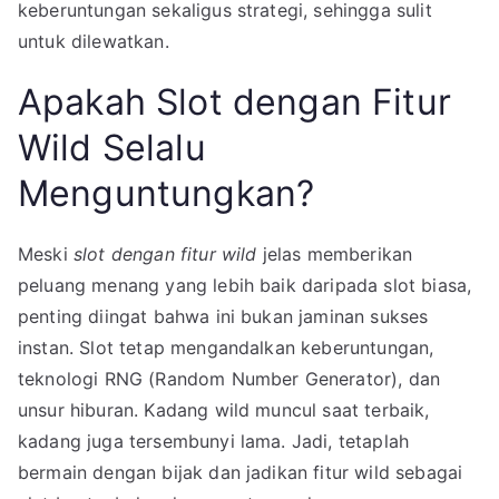
keberuntungan sekaligus strategi, sehingga sulit
untuk dilewatkan.
Apakah Slot dengan Fitur
Wild Selalu
Menguntungkan?
Meski
slot dengan fitur wild
jelas memberikan
peluang menang yang lebih baik daripada slot biasa,
penting diingat bahwa ini bukan jaminan sukses
instan. Slot tetap mengandalkan keberuntungan,
teknologi RNG (Random Number Generator), dan
unsur hiburan. Kadang wild muncul saat terbaik,
kadang juga tersembunyi lama. Jadi, tetaplah
bermain dengan bijak dan jadikan fitur wild sebagai