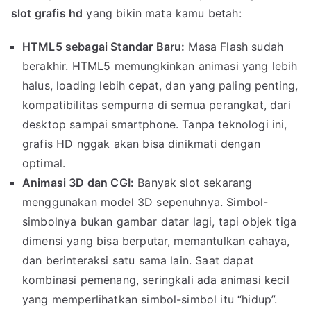
slot grafis hd
yang bikin mata kamu betah:
HTML5 sebagai Standar Baru:
Masa Flash sudah
berakhir. HTML5 memungkinkan animasi yang lebih
halus, loading lebih cepat, dan yang paling penting,
kompatibilitas sempurna di semua perangkat, dari
desktop sampai smartphone. Tanpa teknologi ini,
grafis HD nggak akan bisa dinikmati dengan
optimal.
Animasi 3D dan CGI:
Banyak slot sekarang
menggunakan model 3D sepenuhnya. Simbol-
simbolnya bukan gambar datar lagi, tapi objek tiga
dimensi yang bisa berputar, memantulkan cahaya,
dan berinteraksi satu sama lain. Saat dapat
kombinasi pemenang, seringkali ada animasi kecil
yang memperlihatkan simbol-simbol itu “hidup”.