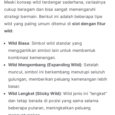
Meski konsep wild terdengar sederhana, variasinya
cukup beragam dan bisa sangat memengaruhi
strategi bermain. Berikut ini adalah beberapa tipe
wild yang paling umum ditemui di
slot dengan fitur
wild
:
Wild Biasa
: Simbol wild standar yang
menggantikan simbol lain untuk membentuk
kombinasi kemenangan.
Wild Mengembang (Expanding Wild)
: Setelah
muncul, simbol ini berkembang menutupi seluruh
gulungan, memberikan peluang kemenangan lebih
besar.
Wild Lengket (Sticky Wild)
: Wild jenis ini “lengket”
dan tetap berada di posisi yang sama selama
beberapa putaran, meningkatkan peluang