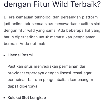
dengan Fitur Wild Terbaik?
Di era kemajuan teknologi dan persaingan platform
judi online, tak semua situs menawarkan kualitas slot
dengan fitur wild yang sama. Ada beberapa hal yang
harus diperhatikan untuk memastikan pengalaman
bermain Anda optimal:
Lisensi Resmi
Pastikan situs menyediakan permainan dari
provider terpercaya dengan lisensi resmi agar
permainan fair dan pengembalian kemenangan
dapat dipercaya.
Koleksi Slot Lengkap