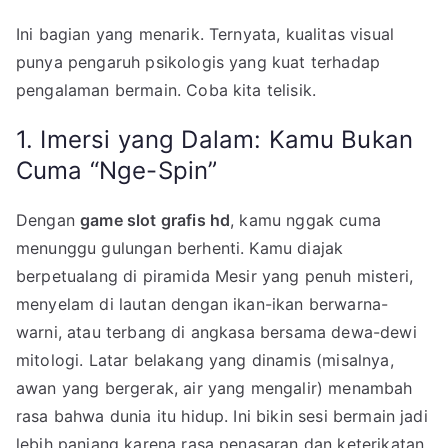
Ini bagian yang menarik. Ternyata, kualitas visual
punya pengaruh psikologis yang kuat terhadap
pengalaman bermain. Coba kita telisik.
1. Imersi yang Dalam: Kamu Bukan
Cuma “Nge-Spin”
Dengan
game slot grafis hd
, kamu nggak cuma
menunggu gulungan berhenti. Kamu diajak
berpetualang di piramida Mesir yang penuh misteri,
menyelam di lautan dengan ikan-ikan berwarna-
warni, atau terbang di angkasa bersama dewa-dewi
mitologi. Latar belakang yang dinamis (misalnya,
awan yang bergerak, air yang mengalir) menambah
rasa bahwa dunia itu hidup. Ini bikin sesi bermain jadi
lebih panjang karena rasa penasaran dan keterikatan