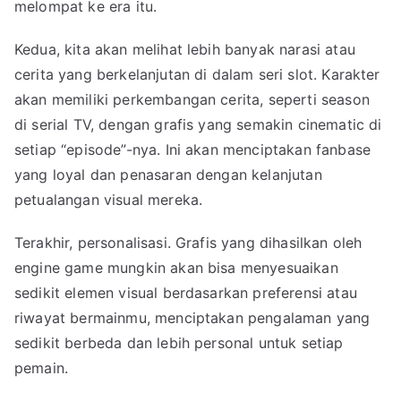
melompat ke era itu.
Kedua, kita akan melihat lebih banyak narasi atau
cerita yang berkelanjutan di dalam seri slot. Karakter
akan memiliki perkembangan cerita, seperti season
di serial TV, dengan grafis yang semakin cinematic di
setiap “episode”-nya. Ini akan menciptakan fanbase
yang loyal dan penasaran dengan kelanjutan
petualangan visual mereka.
Terakhir, personalisasi. Grafis yang dihasilkan oleh
engine game mungkin akan bisa menyesuaikan
sedikit elemen visual berdasarkan preferensi atau
riwayat bermainmu, menciptakan pengalaman yang
sedikit berbeda dan lebih personal untuk setiap
pemain.