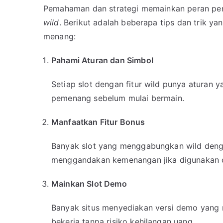
Pemahaman dan strategi memainkan peran pe
wild
. Berikut adalah beberapa tips dan trik
menang:
Pahami Aturan dan Simbol
Setiap slot dengan fitur wild punya aturan 
pemenang sebelum mulai bermain.
Manfaatkan Fitur Bonus
Banyak slot yang menggabungkan wild dengan 
menggandakan kemenangan jika digunakan 
Mainkan Slot Demo
Banyak situs menyediakan versi demo yan
bekerja tanpa risiko kehilangan uang.