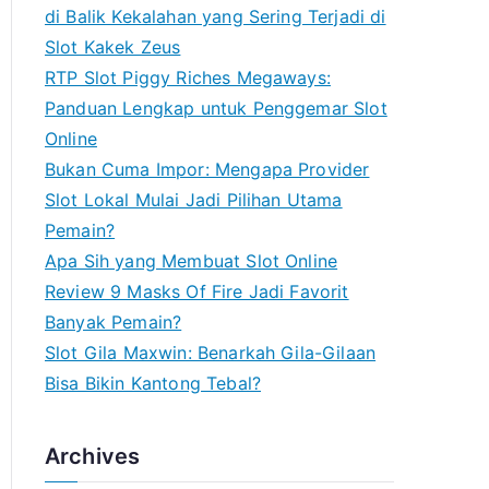
h
di Balik Kekalahan yang Sering Terjadi di
f
Slot Kakek Zeus
o
RTP Slot Piggy Riches Megaways:
r
Panduan Lengkap untuk Penggemar Slot
:
Online
Bukan Cuma Impor: Mengapa Provider
Slot Lokal Mulai Jadi Pilihan Utama
Pemain?
Apa Sih yang Membuat Slot Online
Review 9 Masks Of Fire Jadi Favorit
Banyak Pemain?
Slot Gila Maxwin: Benarkah Gila-Gilaan
Bisa Bikin Kantong Tebal?
Archives