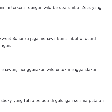
 ini terkenal dengan wild berupa simbol Zeus yang
r, Sweet Bonanza juga menawarkan simbol wildcard
angan.
n menawan, menggunakan wild untuk menggandakan
sticky yang tetap berada di gulungan selama putaran