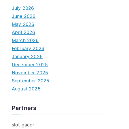
July 2026
June 2026
May 2026
April 2026
March 2026
February 2026
January 2026
December 2025
November 2025
September 2025
August 2025
Partners
slot gacor